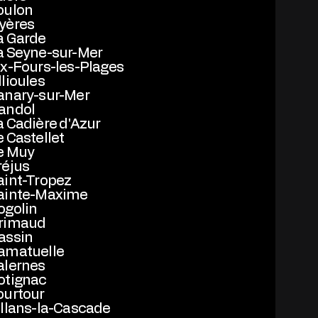
oulon
yères
a Garde
a Seyne-sur-Mer
ix-Fours-les-Plages
llioules
anary-sur-Mer
andol
a Cadière d'Azur
e Castellet
e Muy
réjus
aint-Tropez
ainte-Maxime
ogolin
rimaud
assin
amatuelle
alernes
otignac
ourtour
illans-la-Cascade