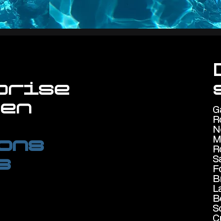
prise
 en
G
R
N
ons
M
R
s
S
F
B
L
B
So
C