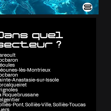
Dans quel
secteur ?
areoult
ocbaron
éoules
éounes-lès-Montrieux
ocbaron
ainte-Anastasie-sur-Issole
orcalqueiret
rignoles
a Roquebrussane
elgentier
lliès-Pont, Solliès-Ville, Solliès-Toucas
uers