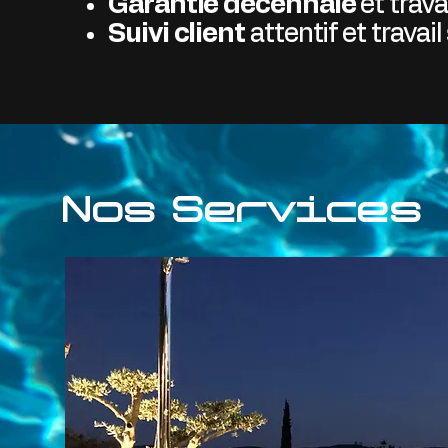
Garantie décennale
et trav
Suivi client
attentif et travai
Nos Services