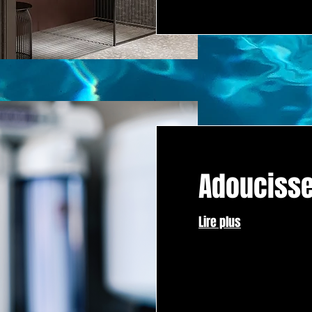
Adouciss
Lire plus